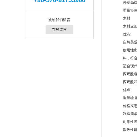
+86-576-81755986
外观高端
重量轻便
木材
或给我们留言
木材支
在线留言
优点:
自然美观
耐用性出
料，符
适合现
丙烯酸/
丙烯酸
优点:
重量轻:
价格实惠
制造简单
耐用性差
散热性能