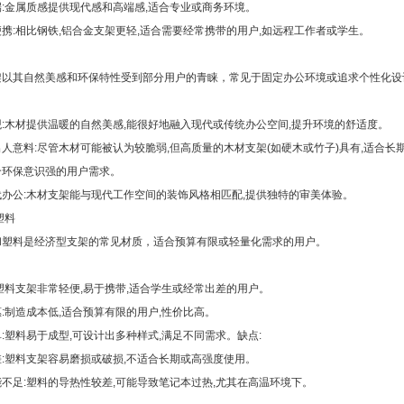
:金属质感提供现代感和高端感,适合专业或商务环境。
携:相比钢铁,铝合金支架更轻,适合需要经常携带的用户,如远程工作者或学生。
架以其自然美感和环保特性受到部分用户的青睐，常见于固定办公环境或追求个性化设
:木材提供温暖的自然美感,能很好地融入现代或传统办公空间,提升环境的舒适度。
人意料:尽管木材可能被认为较脆弱,但高质量的木材支架(如硬木或竹子)具有,适合长
合环保意识强的用户需求。
代办公:木材支架能与现代工作空间的装饰风格相匹配,提供独特的审美体验。
塑料
和塑料是经济型支架的常见材质，适合预算有限或轻量化需求的用户。
塑料支架非常轻便,易于携带,适合学生或经常出差的用户。
:制造成本低,适合预算有限的用户,性价比高。
:塑料易于成型,可设计出多种样式,满足不同需求。
缺点:
:塑料支架容易磨损或破损,不适合长期或高强度使用。
不足:塑料的导热性较差,可能导致笔记本过热,尤其在高温环境下。